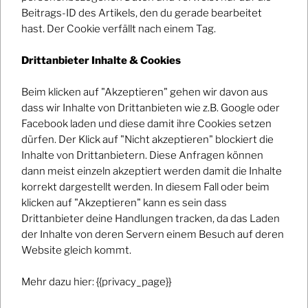
Beitrags-ID des Artikels, den du gerade bearbeitet
Haftungsausschluss:
hast. Der Cookie verfällt nach einem Tag.
Drittanbieter Inhalte & Cookies
Haftung für Inhalte
Beim klicken auf "Akzeptieren" gehen wir davon aus
Die Inhalte unserer Seiten wurden mit größter Sorgfalt
dass wir Inhalte von Drittanbieten wie z.B. Google oder
erstellt. Für die Richtigkeit, Vollständigkeit und
Facebook laden und diese damit ihre Cookies setzen
Aktualität der Inhalte können wir jedoch keine Gewähr
dürfen. Der Klick auf "Nicht akzeptieren" blockiert die
übernehmen. Als Diensteanbieter sind wir gemäß § 7
Inhalte von Drittanbietern. Diese Anfragen können
Abs.1 TMG für eigene Inhalte auf diesen Seiten nach
dann meist einzeln akzeptiert werden damit die Inhalte
den allgemeinen Gesetzen verantwortlich. Nach §§ 8
korrekt dargestellt werden. In diesem Fall oder beim
bis 10 TMG sind wir als Diensteanbieter jedoch nicht
klicken auf "Akzeptieren" kann es sein dass
verpflichtet, übermittelte oder gespeicherte fremde
Drittanbieter deine Handlungen tracken, da das Laden
Informationen zu überwachen oder nach Umständen
der Inhalte von deren Servern einem Besuch auf deren
zu forschen, die auf eine rechtswidrige Tätigkeit
Website gleich kommt.
hinweisen. Verpflichtungen zur Entfernung oder
Sperrung der Nutzung von Informationen nach den
Mehr dazu hier: {{privacy_page}}
allgemeinen Gesetzen bleiben hiervon unberührt. Eine