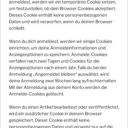
anmeldest, werden wir ein temporäres Cookie setzen,
E-Mail:
mail@simongehrig.de
um festzustellen, ob dein Browser Cookies akzeptiert.
Dieses Cookie enthält keine personenbezogenen
Daten und wird verworfen, wenn du deinen Browser
schließt.
Verantwortlich für den Inhalt nach § 55
Abs. 2 RStV:
Wenn du dich anmeldest, werden wir einige Cookies
einrichten, um deine Anmeldeinformationen und
Simon Gehrig
Anzeigeoptionen zu speichern. Anmelde-Cookies
Augsburger Str. 2
verfallen nach zwei Tagen und Cookies für die
82256 Fürstenfeldbruck
Anzeigeoptionen nach einem Jahr. Falls du bei der
Anmeldung „Angemeldet bleiben“ auswählst, wird
deine Anmeldung zwei Wochen lang aufrechterhalten.
Quellenangaben für die verwendeten
Mit der Abmeldung aus deinem Konto werden die
Anmelde-Cookies gelöscht.
Bilder und Grafiken:
Wenn du einen Artikel bearbeitest oder veröffentlichst,
Die Quellen zu Bildern dritter finden Sie im jeweiligen
wird ein zusätzlicher Cookie in deinem Browser
Artikel.
gespeichert. Dieser Cookie enthält keine
personenbezogenen Daten und verweist nur auf die