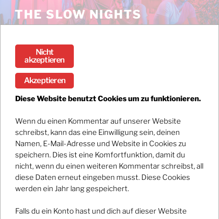
Zum
THE SLOW NIGHTS
Inhalt
Stream the debut album DARK / BRIGHT now!
springen
Nicht
Menü
akzeptieren
Akzeptieren
IMPRESSUM / DATENSCHUTZ
Diese Website benutzt Cookies um zu funktionieren.
Angaben gemäß § 5 TMG:
Wenn du einen Kommentar auf unserer Website
Simon Gehrig
schreibst, kann das eine Einwilligung sein, deinen
Augsburger Str. 2
Namen, E-Mail-Adresse und Website in Cookies zu
82256 Fürstenfeldbruck
speichern. Dies ist eine Komfortfunktion, damit du
nicht, wenn du einen weiteren Kommentar schreibst, all
diese Daten erneut eingeben musst. Diese Cookies
werden ein Jahr lang gespeichert.
Kontakt:
Falls du ein Konto hast und dich auf dieser Website
Telefon:
0170 214 63 87