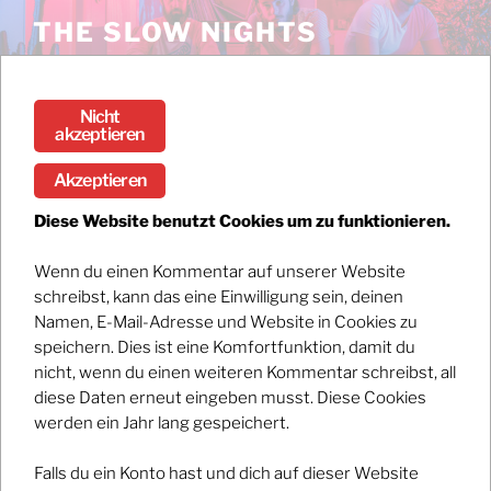
Zum
THE SLOW NIGHTS
Inhalt
Stream the debut album DARK / BRIGHT now!
springen
Nicht
Menü
akzeptieren
Akzeptieren
SUBMIT ORGANIZER FORM
Diese Website benutzt Cookies um zu funktionieren.
[submit_organizer_form]
Wenn du einen Kommentar auf unserer Website
schreibst, kann das eine Einwilligung sein, deinen
Namen, E-Mail-Adresse und Website in Cookies zu
speichern. Dies ist eine Komfortfunktion, damit du
nicht, wenn du einen weiteren Kommentar schreibst, all
WITH <3 FROM THE SLOW NIGHTS
diese Daten erneut eingeben musst. Diese Cookies
werden ein Jahr lang gespeichert.
Falls du ein Konto hast und dich auf dieser Website
Impressum / Datenschutz