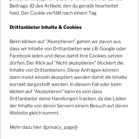
2018-02-22
to
Beitrags-ID des Artikels, den du gerade bearbeitet
2018-02-22
hast. Der Cookie verfällt nach einem Tag.
Ort
Drittanbieter Inhalte & Cookies
Backstage München
Beim klicken auf "Akzeptieren" gehen wir davon aus
Share With Friends
dass wir Inhalte von Drittanbieten wie z.B. Google oder
Facebook laden und diese damit ihre Cookies setzen
dürfen. Der Klick auf "Nicht akzeptieren" blockiert die
Inhalte von Drittanbietern. Diese Anfragen können
dann meist einzeln akzeptiert werden damit die Inhalte
korrekt dargestellt werden. In diesem Fall oder beim
WITH <3 FROM THE SLOW NIGHTS
klicken auf "Akzeptieren" kann es sein dass
Drittanbieter deine Handlungen tracken, da das Laden
der Inhalte von deren Servern einem Besuch auf deren
Website gleich kommt.
Impressum / Datenschutz
Mehr dazu hier: {{privacy_page}}