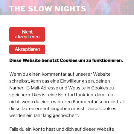
Zum
THE SLOW NIGHTS
Inhalt
Stream the debut album DARK / BRIGHT now!
springen
Nicht
Menü
akzeptieren
Akzeptieren
Backstage Club mit Kaffkönig
Diese Website benutzt Cookies um zu funktionieren.
Wenn du einen Kommentar auf unserer Website
Registrations have closed.
schreibst, kann das eine Einwilligung sein, deinen
Namen, E-Mail-Adresse und Website in Cookies zu
speichern. Dies ist eine Komfortfunktion, damit du
nicht, wenn du einen weiteren Kommentar schreibst, all
diese Daten erneut eingeben musst. Diese Cookies
werden ein Jahr lang gespeichert.
Falls du ein Konto hast und dich auf dieser Website