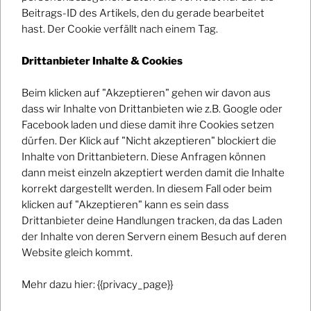
Ort
Beitrags-ID des Artikels, den du gerade bearbeitet
Ampere München
hast. Der Cookie verfällt nach einem Tag.
Share With Friends
Drittanbieter Inhalte & Cookies
Beim klicken auf "Akzeptieren" gehen wir davon aus
dass wir Inhalte von Drittanbieten wie z.B. Google oder
Facebook laden und diese damit ihre Cookies setzen
dürfen. Der Klick auf "Nicht akzeptieren" blockiert die
WITH <3 FROM THE SLOW NIGHTS
Inhalte von Drittanbietern. Diese Anfragen können
dann meist einzeln akzeptiert werden damit die Inhalte
korrekt dargestellt werden. In diesem Fall oder beim
klicken auf "Akzeptieren" kann es sein dass
Impressum / Datenschutz
Drittanbieter deine Handlungen tracken, da das Laden
der Inhalte von deren Servern einem Besuch auf deren
Website gleich kommt.
Mehr dazu hier: {{privacy_page}}
Facebook
Instagram