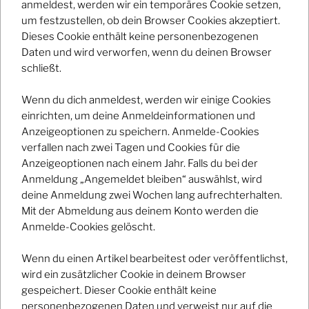
anmeldest, werden wir ein temporäres Cookie setzen,
um festzustellen, ob dein Browser Cookies akzeptiert.
Emergenza Semifinals
Dieses Cookie enthält keine personenbezogenen
Daten und wird verworfen, wenn du deinen Browser
3480
schließt.
Wenn du dich anmeldest, werden wir einige Cookies
einrichten, um deine Anmeldeinformationen und
Additional Details
Anzeigeoptionen zu speichern. Anmelde-Cookies
verfallen nach zwei Tagen und Cookies für die
Anzeigeoptionen nach einem Jahr. Falls du bei der
Registrierungs-E-Mail/-URL -
Anmeldung „Angemeldet bleiben“ auswählst, wird
deine Anmeldung zwei Wochen lang aufrechterhalten.
Mit der Abmeldung aus deinem Konto werden die
Anmelde-Cookies gelöscht.
Date And Time
Wenn du einen Artikel bearbeitest oder veröffentlichst,
2017-04-23
to
wird ein zusätzlicher Cookie in deinem Browser
2017-04-23
gespeichert. Dieser Cookie enthält keine
personenbezogenen Daten und verweist nur auf die