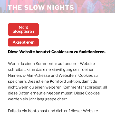
Zum
THE SLOW NIGHTS
Inhalt
Stream the debut album DARK / BRIGHT now!
springen
Nicht
Menü
akzeptieren
Akzeptieren
Emergenza Semifinals
Diese Website benutzt Cookies um zu funktionieren.
Wenn du einen Kommentar auf unserer Website
Registrations have closed.
schreibst, kann das eine Einwilligung sein, deinen
Namen, E-Mail-Adresse und Website in Cookies zu
speichern. Dies ist eine Komfortfunktion, damit du
nicht, wenn du einen weiteren Kommentar schreibst, all
diese Daten erneut eingeben musst. Diese Cookies
werden ein Jahr lang gespeichert.
Falls du ein Konto hast und dich auf dieser Website