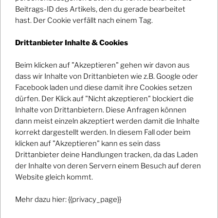
Beitrags-ID des Artikels, den du gerade bearbeitet
hast. Der Cookie verfällt nach einem Tag.
Registrierungs-E-Mail/-URL -
Drittanbieter Inhalte & Cookies
Beim klicken auf "Akzeptieren" gehen wir davon aus
Date And Time
dass wir Inhalte von Drittanbieten wie z.B. Google oder
2023-07-08 @ 19:00
to
Facebook laden und diese damit ihre Cookies setzen
2023-07-09 @ 01:00
dürfen. Der Klick auf "Nicht akzeptieren" blockiert die
Inhalte von Drittanbietern. Diese Anfragen können
Ort
dann meist einzeln akzeptiert werden damit die Inhalte
Fürstenfeldbruck, Niederbronnerplatz
korrekt dargestellt werden. In diesem Fall oder beim
klicken auf "Akzeptieren" kann es sein dass
Veranstaltungsarten
Drittanbieter deine Handlungen tracken, da das Laden
der Inhalte von deren Servern einem Besuch auf deren
Concert
Website gleich kommt.
Veranstaltungskategorie
Mehr dazu hier: {{privacy_page}}
Concert