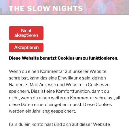
Zum
THE SLOW NIGHTS
Inhalt
Stream the debut album DARK / BRIGHT now!
springen
Nicht
Menü
akzeptieren
Akzeptieren
KONVOLUT 2023
Diese Website benutzt Cookies um zu funktionieren.
Wenn du einen Kommentar auf unserer Website
Registrations have closed.
schreibst, kann das eine Einwilligung sein, deinen
Namen, E-Mail-Adresse und Website in Cookies zu
speichern. Dies ist eine Komfortfunktion, damit du
nicht, wenn du einen weiteren Kommentar schreibst, all
diese Daten erneut eingeben musst. Diese Cookies
werden ein Jahr lang gespeichert.
Falls du ein Konto hast und dich auf dieser Website