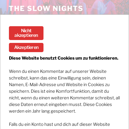
Zum
THE SLOW NIGHTS
Inhalt
Stream the debut album DARK / BRIGHT now!
springen
Nicht
Menü
akzeptieren
Akzeptieren
SUBKULTUR
Diese Website benutzt Cookies um zu funktionieren.
Wenn du einen Kommentar auf unserer Website
Registrations have closed.
schreibst, kann das eine Einwilligung sein, deinen
Namen, E-Mail-Adresse und Website in Cookies zu
speichern. Dies ist eine Komfortfunktion, damit du
nicht, wenn du einen weiteren Kommentar schreibst, all
diese Daten erneut eingeben musst. Diese Cookies
werden ein Jahr lang gespeichert.
Falls du ein Konto hast und dich auf dieser Website