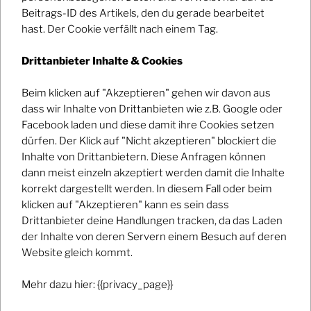
Ort
Beitrags-ID des Artikels, den du gerade bearbeitet
hast. Der Cookie verfällt nach einem Tag.
Alter Schlachthof Fürstenfeldbruck
Share With Friends
Drittanbieter Inhalte & Cookies
Beim klicken auf "Akzeptieren" gehen wir davon aus
dass wir Inhalte von Drittanbieten wie z.B. Google oder
Facebook laden und diese damit ihre Cookies setzen
dürfen. Der Klick auf "Nicht akzeptieren" blockiert die
Inhalte von Drittanbietern. Diese Anfragen können
WITH <3 FROM THE SLOW NIGHTS
dann meist einzeln akzeptiert werden damit die Inhalte
korrekt dargestellt werden. In diesem Fall oder beim
klicken auf "Akzeptieren" kann es sein dass
Drittanbieter deine Handlungen tracken, da das Laden
Impressum / Datenschutz
der Inhalte von deren Servern einem Besuch auf deren
Website gleich kommt.
Mehr dazu hier: {{privacy_page}}
Facebook
Instagram